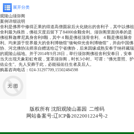
展开分类
观陵山须弥阁
案例详细说明
舍利是佛界中修得正果的得道高僧圆寂后火化烧出的舍利子，其中以佛祖
舍利最为殊胜，佛祖灭度后留下了84000余颗舍利。须弥阁里面供奉的是
佛祖释迦摩尼真身舍利8颗，其中４颗是佛祖顶骨舍利、４颗是佛祖脑舍
利。均来源于世界最大的舍利博物馆“缅甸仰光舍利博物馆”，并由中国佛
协、河北佛协法师亲自赠送给辽宁省佛协，后来因缘成熟安奉于纳祥藏瑞
的观陵山福地。并于2014年9月28日，举行须弥阁佛祖舍利安奉日，安奉
当天出现天象彩虹奇观，笼罩须弥阁，时长3小时。可谓：“佛光普照、护
佑众生”。先人安葬于此，必能福佑往生者及后人。
购墓咨询电话：024-31297709,15502484598
版权所有 沈阳观陵山墓园
二维码
网站备案号:辽ICP备2022001224号-2