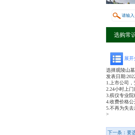
选购常
展开
选择观陵山墓
发表日期:
2022
1.上市公司
2.24小时上
3.殡仪专业
4.收费价格
5.不再为失
>
下一条：
要