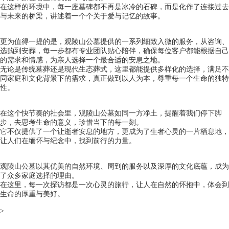
在这样的环境中，每一座墓碑都不再是冰冷的石碑，而是化作了连接过去
与未来的桥梁，讲述着一个个关于爱与记忆的故事。
更为值得一提的是，
观陵山公墓
提供的一系列细致入微的服务，从咨询、
选购到安葬，每一步都有专业团队贴心陪伴，确保每位客户都能根据自己
的需求和情感，为亲人选择一个最合适的安息之地。
无论是传统墓葬还是现代生态葬式，这里都能提供多样化的选择，满足不
同家庭和文化背景下的需求，真正做到以人为本，尊重每一个生命的独特
性。
在这个快节奏的社会里，
观陵山公墓
如同一方净土，提醒着我们停下脚
步，去思考生命的意义，珍惜当下的每一刻。
它不仅提供了一个让逝者安息的地方，更成为了生者心灵的一片栖息地，
让人们在缅怀与纪念中，找到前行的力量。
观陵山公墓以其优美的自然环境、周到的服务以及深厚的文化底蕴，成为
了众多家庭选择的理由。
在这里，每一次探访都是一次心灵的旅行，让人在自然的怀抱中，体会到
生命的厚重与美好。
>