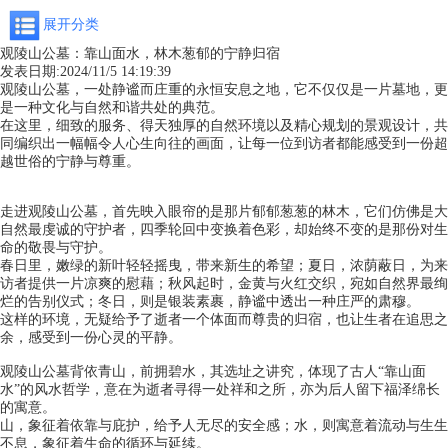
展开分类
观陵山公墓：靠山面水，林木葱郁的宁静归宿
发表日期:
2024/11/5 14:19:39
观陵山公墓，一处静谧而庄重的永恒安息之地，它不仅仅是一片墓地，更
是一种文化与自然和谐共处的典范。
在这里，细致的服务、得天独厚的自然环境以及精心规划的景观设计，共
同编织出一幅幅令人心生向往的画面，让每一位到访者都能感受到一份超
越世俗的宁静与尊重。
走进
观陵山公墓
，首先映入眼帘的是那片郁郁葱葱的林木，它们仿佛是大
自然最虔诚的守护者，四季轮回中变换着色彩，却始终不变的是那份对生
命的敬畏与守护。
春日里，嫩绿的新叶轻轻摇曳，带来新生的希望；夏日，浓荫蔽日，为来
访者提供一片凉爽的慰藉；秋风起时，金黄与火红交织，宛如自然界最绚
烂的告别仪式；冬日，则是银装素裹，静谧中透出一种庄严的肃穆。
这样的环境，无疑给予了逝者一个体面而尊贵的归宿，也让生者在追思之
余，感受到一份心灵的平静。
观陵山公墓背依青山，前拥碧水，其选址之讲究，体现了古人“靠山面
水”的风水哲学，意在为逝者寻得一处祥和之所，亦为后人留下福泽绵长
的寓意。
山，象征着依靠与庇护，给予人无尽的安全感；水，则寓意着流动与生生
不息，象征着生命的循环与延续。