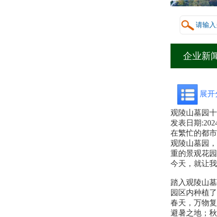
企业新
展开
观陵山墓园十
发表日期:
2024
在繁忙的都市
观陵山墓园，
重的景观花园
今天，就让我
踏入
观陵山墓
园区内种植了
春天，万物复
避暑之地；秋