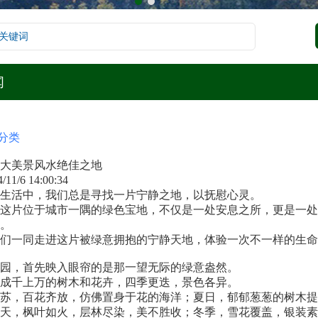
闻
分类
大美景风水绝佳之地
/11/6 14:00:34
生活中，我们总是寻找一片宁静之地，以抚慰心灵。
这片位于城市一隅的绿色宝地，不仅是一处安息之所，更是一处
。
们一同走进这片被绿意拥抱的宁静天地，体验一次不一样的生命
园
，首先映入眼帘的是那一望无际的绿意盎然。
成千上万的树木和花卉，四季更迭，景色各异。
苏，百花齐放，仿佛置身于花的海洋；夏日，郁郁葱葱的树木提
天，枫叶如火，层林尽染，美不胜收；冬季，雪花覆盖，银装素