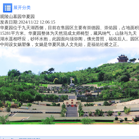
展开分类
观陵山墓园华夏园
发表日期:
2024/11/22 12:06:15
华夏园位于九天湖西侧，目前在售园区主要有崇德园、崇佑园，占地面积
15281平方米。华夏园整体为天然混成太师椅型，藏风纳气，山脉与九天
湖水遥相呼应，砂环水抱，此园面向须弥阁，佛光普照，福佑后人。园区
中间设女娲塑像，女娲是华夏民族人文先始，是福佑社稷之正。